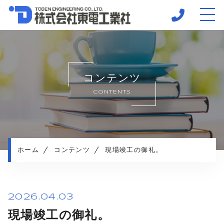
ホーム
当社について
コンテンツ
事業紹介
CONTENTS
施工実績
SDGsへの取り組み
よくある質問
会社概要
ホーム
コンテンツ
現場竣工の御礼。
採用情報－電気施工管理技士
採用情報－設計積算士
お知らせ
2026.04.03
コンテンツ
現場竣工の御礼。